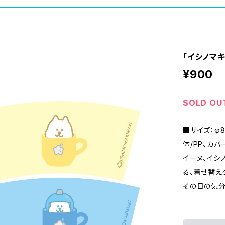
「イシノマ
¥900
SOLD OU
■サイズ：φ8
体/PP、カバ
イーヌ、イシ
る、着せ替え
その日の気分