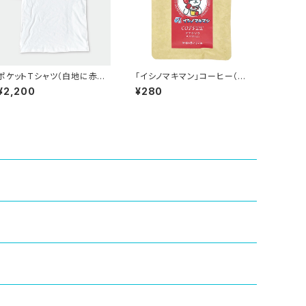
ポケットTシャツ（白地に赤の
「イシノマキマン」コーヒー（グ
デザイン）
アテマラ）
¥2,200
¥280