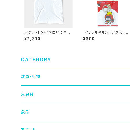
ポケットTシャツ（白地に青の
「イシノマキマン」 アクリルキ
デザイン）
ーホルダー（イシノマキマンS
¥2,200
¥600
UPER）
CATEGORY
雑貨・小物
文房具
食品
アパレル