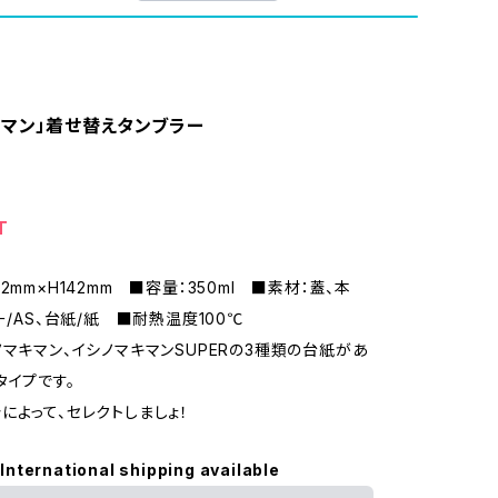
キマン」着せ替えタンブラー
T
2mm×H142mm ■容量：350ml ■素材：蓋、本
ー/AS、台紙/紙 ■耐熱温度100℃
ノマキマン、イシノマキマンSUPERの3種類の台紙があ
タイプです。
によって、セレクトしましょ！
International shipping available