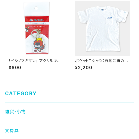
「イシノマキマン」 アクリルキー
ポケットTシャツ（白地に青のデ
ホルダー（イシノマキマンSUPE
ザイン）
¥600
¥2,200
R）
CATEGORY
雑貨・小物
文房具