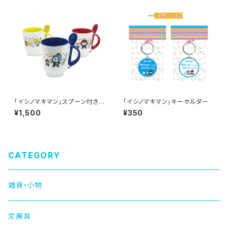
「イシノマキマン」スプーン付きマ
「イシノマキマン」キーホルダー
グカップ
¥1,500
¥350
CATEGORY
雑貨・小物
文房具