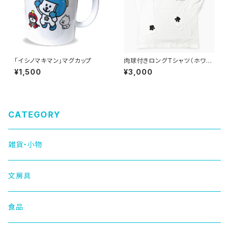
「イシノマキマン」マグカップ
肉球付きロングTシャツ（ホワイ
ト）
¥1,500
¥3,000
CATEGORY
雑貨・小物
文房具
食品