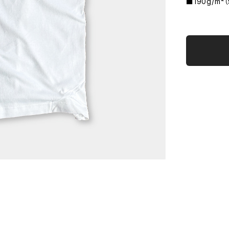
■190g/m²