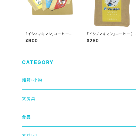
「イシノマキマン」コーヒーギフ
「イシノマキマン」コーヒー（キ
ト
リマンジャロ）
¥900
¥280
CATEGORY
雑貨・小物
文房具
食品
アパレル